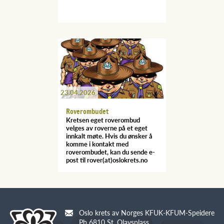
23.04.2026
Roverombudet
Kretsen eget roverombud
velges av roverne på et eget
innkalt møte. Hvis du ønsker å
komme i kontakt med
roverombudet, kan du sende e-
post til rover(at)oslokrets.no
Oslo krets av Norges KFUK-KFUM-Speidere
Pb 6810 St. Olavsplass