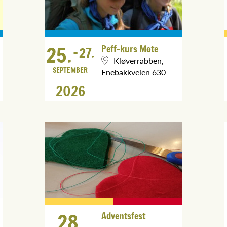
25.
Peff-kurs Møte
-
27.
Kløverrabben,
SEPTEMBER
Enebakkveien 630
2026
28.
Adventsfest