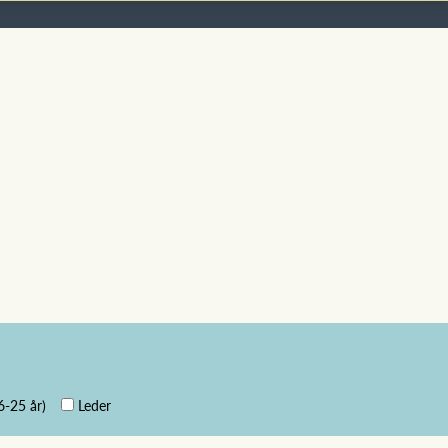
6-25 år)
Leder