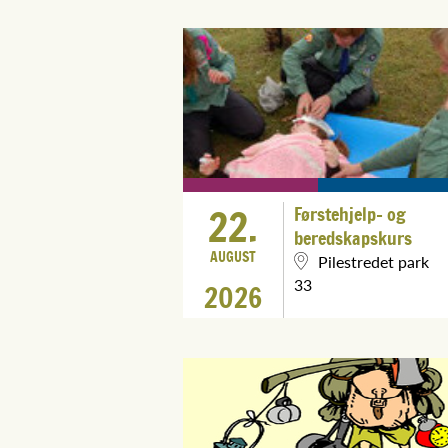
22.
Førstehjelp- og
beredskapskurs
AUGUST
Pilestredet park
33
2026