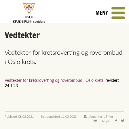
MENY
OSLO
KFUK-KFUM-
speidere
Vedtekter
Vedtekter for kretsroverting og roverombud
i Oslo krets.
Vedtekter for kretsroverting og roverombud i Oslo krets
, revidert
24.1.23
Publisert
08.02.2021
Sist oppdatert
11.03.2023
Anne Marit Tiller
Del på: