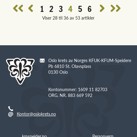
1
2
3
4
5
6
Viser 28 til 36 av 53 artikler
Oslo krets av Norges KFUK-KFUM-Speidere
Pb 6810 St. Olavsplass
0130 Oslo
Kontonummer: 1609 11 82703
ORG. NR. 883 669 592
Kontor@oslokrets.no
kmspeider.no
Personvern