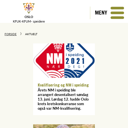
MENY
OSLO
KFUK-KFUM-
speidere
FORSIDE
AKTUELT
Kvalifisering og NM i speiding
Årets NM i speiding ble
arrangert desentalisert søndag
13. juni. Lørdag 12. hadde Oslo
krets kretskonkurranse som
også var NM-kvalifisering.